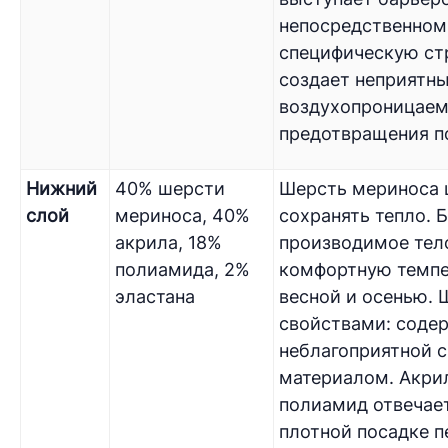
непосредственном 
специфическую ст
создает неприятны
воздухопроницаем
предотвращения по
Нижний
40% шерсти
Шерсть мериноса ц
слой
мериноса, 40%
сохранять тепло. 
акрила, 18%
производимое тело
полиамида, 2%
комфортную темпе
эластана
весной и осенью.
свойствами: соде
неблагоприятной с
материалом. Акри
полиамид отвечает
плотной посадке п