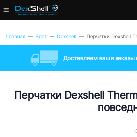
Главная
Блог
Dexshell
Перчатки Dexshell T
Доставляем ваши заказы к
Перчатки Dexshell Therm
повседн
1