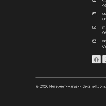
o
О
c
О
m
О
s
С
© 2026 Интернет-магазин dexshell.com.