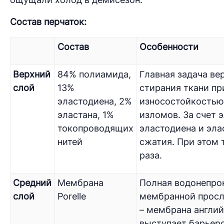
Состав перчаток:
Состав
Особенности
Верхний
84% полиамида,
Главная задача ве
слой
13%
стирания ткани пр
эластодиена, 2%
износостойкостью
эластана, 1%
изломов. За счет 
токопроводящих
эластодиена и эла
нитей
сжатия. При этом 
раза.
Средний
Мембрана
Полная водонепрон
слой
Porelle
мембранной просло
– мембрана англий
выступает барьеро