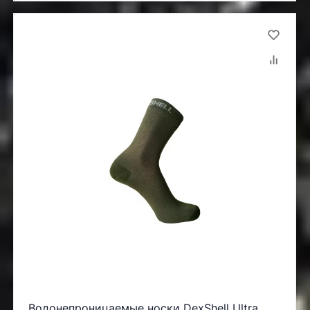
Водонепроницаемые носки DexShell Ultra