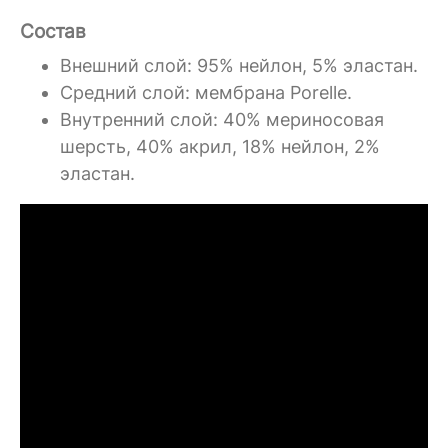
Состав
Внешний слой: 95% нейлон, 5% эластан.
Средний слой: мембрана Porelle.
Внутренний слой: 40% мериносовая
шерсть, 40% акрил, 18% нейлон, 2%
эластан.