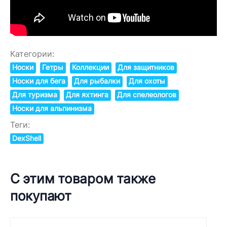
Категории:
Носки
Гетры
Коллекции
Для защитников
Носки для бега
Для рыбалки
Для охоты
Для туризма
Для яхтинга
Для спелеологов
Носки для альпинизма
Теги:
DexShell
С этим товаром также
покупают