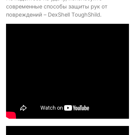
современные способы защиты рук от
повреждений – DexShell ToughShild.