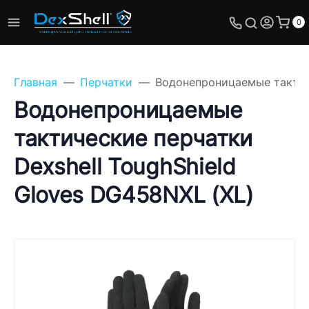
0
Главная
Перчатки
Водонепроницаемые тактиче
Водонепроницаемые
тактические перчатки
Задайте свой вопрос,
Dexshell ToughShield
мы обязательно
ответим!
Gloves DG458NXL (XL)
Имя
Телефон