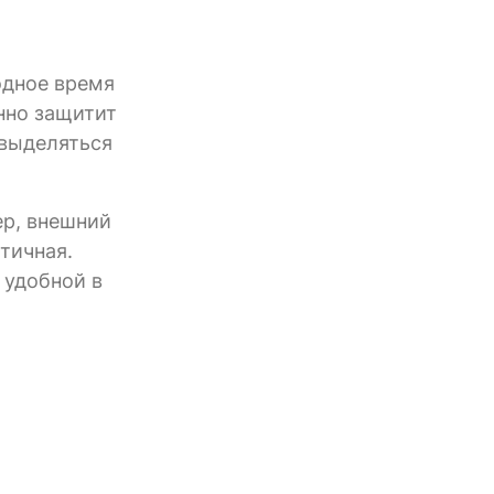
одное время
анно защитит
 выделяться
ер, внешний
тичная.
 удобной в