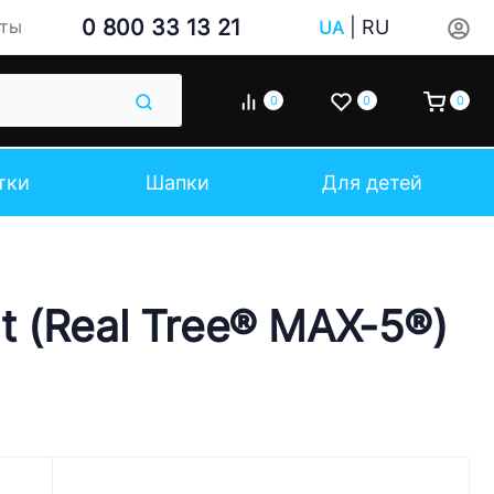
0 800 33 13 21
|
RU
кты
UA
0
0
0
тки
Шапки
Для детей
 (Real Tree® MAX-5®)