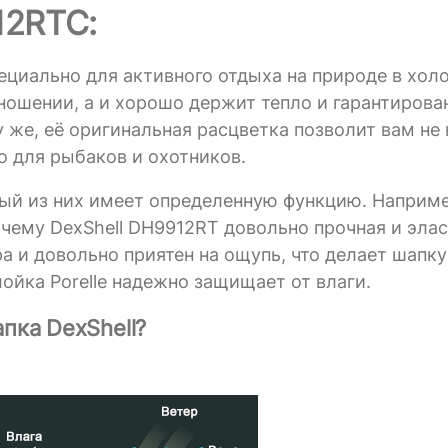
12RTC:
ециально для активного отдыха на природе в хол
 ношении, а и хорошо держит тепло и гарантиров
у же, её оригинальная расцветка позволит вам не
о для рыбаков и охотников.
дый из них имеет определенную функцию. Наприм
 чему DexShell DH9912RT довольно прочная и элас
а и довольно приятен на ощупь, что делает шапку
ойка Porelle надежно защищает от влаги.
пка DexShell?