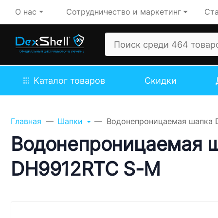
О нас
Сотрудничество и маркетинг
Ста
Каталог товаров
Скидки
Задайте свой вопрос,
мы обязательно
Главная
Шапки
Водонепроницаемая шапка D
ответим!
Водонепроницаемая ша
Имя
DH9912RTC S-M
Телефон