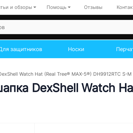
тьи и обзоры
Помощь
Отзывы
Конта
Для защитников
Носки
Перча
exShell Watch Hat (Real Tree® MAX-5®) DH9912RTC S-M
пка DexShell Watch Hat