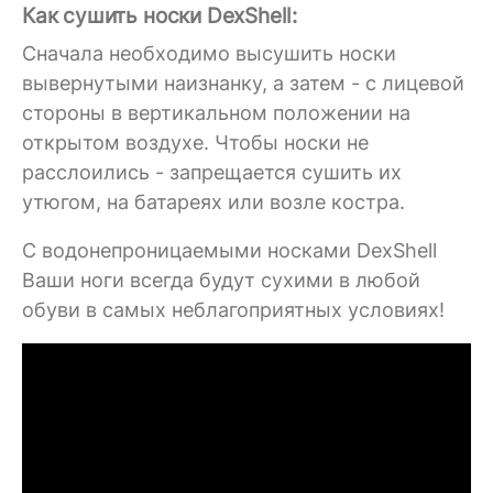
Как сушить носки DexShell:
Сначала необходимо высушить носки
вывернутыми наизнанку, а затем - с лицевой
стороны в вертикальном положении на
открытом воздухе. Чтобы носки не
расслоились - запрещается сушить их
утюгом, на батареях или возле костра.
C водонепроницаемыми носками DexShell
Ваши ноги всегда будут сухими в любой
обуви в самых неблагоприятных условиях!