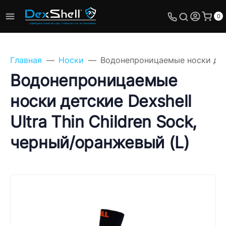
0
Главная
Носки
Водонепроницаемые носки детск
Водонепроницаемые
носки детские Dexshell
Задайте свой вопрос,
Ultra Thin Children Sock,
мы обязательно
ответим!
черный/оранжевый (L)
Имя
Телефон