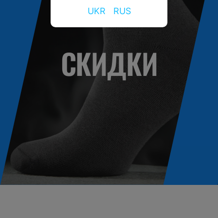
UKR
RUS
СКИДКИ