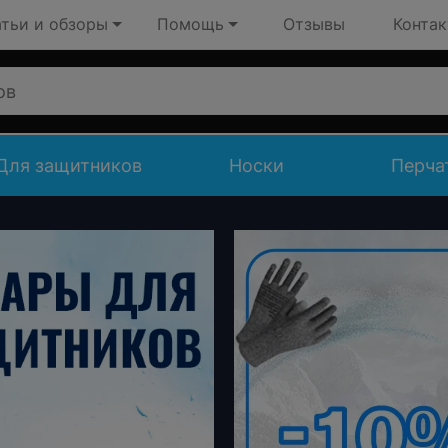
тьи и обзоры
Помощь
Отзывы
Конта
Для защитников
Носки
Перча