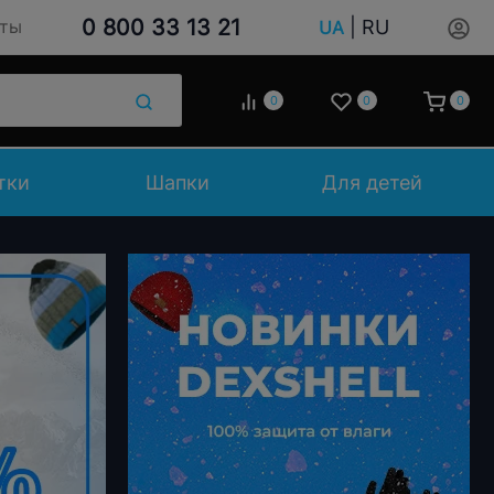
0 800 33 13 21
|
RU
кты
UA
0
0
0
тки
Шапки
Для детей