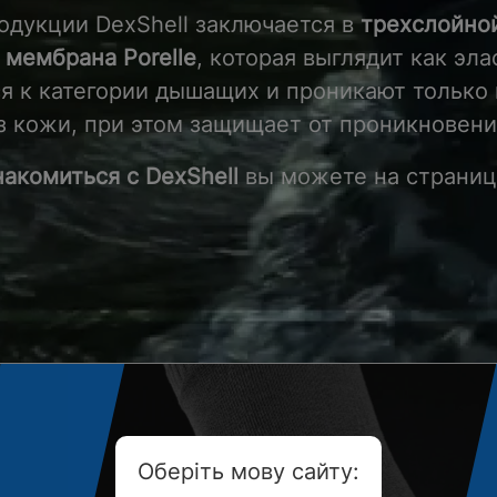
одукции DexShell заключается в
трехслойно
–
мембрана Porelle
, которая выглядит как эл
 к категории дышащих и проникают только 
з кожи, при этом защищает от проникновени
накомиться с DexShell
вы можете на страни
Оберіть мову сайту: