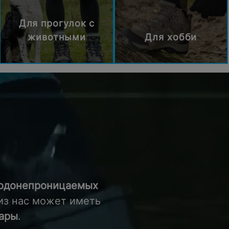
Для прогулок с
животными
Для хобби
одонепроницаемых
 из нас может иметь
ары
.