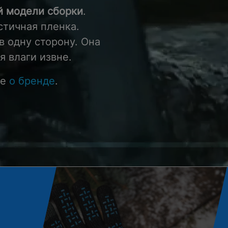
й модели сборки
.
астичная пленка.
в одну сторону. Она
я влаги извне.
це
о бренде
.