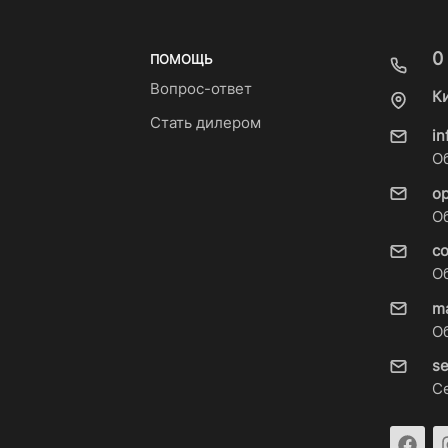
0
ПОМОЩЬ
Вопрос-ответ
К
Стать дилером
i
О
o
О
c
О
m
О
s
С