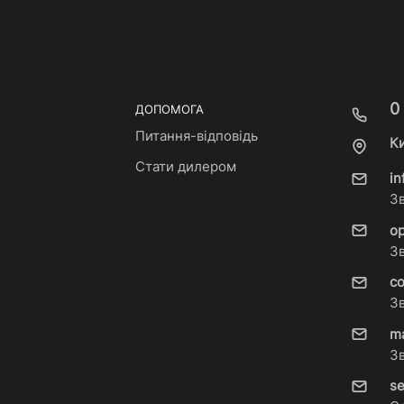
0
ДОПОМОГА
Питання-відповідь
Ки
Стати дилером
i
З
o
З
c
З
m
З
s