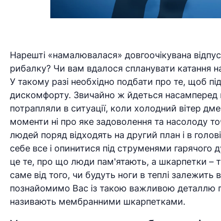
Нарешті «намалювалася» довгоочікувана відпуст
рибалку? Чи вам вдалося спланувати катання на
У такому разі необхідно подбати про те, щоб пі
дискомфорту. Звичайно ж йдеться насамперед пр
потрапляли в ситуації, коли холодний вітер дме 
моменти ні про яке задоволення та насолоду то
людей поряд відходять на другий план і в голов
себе все і опинитися під струменями гарячого д
це те, про що люди пам'ятають, а шкарпетки –
саме від того, чи будуть ноги в теплі залежить 
познайомимо Вас із такою важливою деталлю га
називають мембранними шкарпетками.