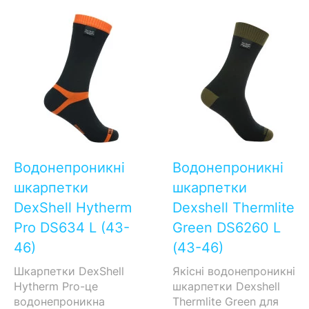
Водонепроникні
Водонепроникні
шкарпетки
шкарпетки
DexShell Hytherm
Dexshell Thermlite
Pro DS634 L (43-
Green DS6260 L
46)
(43-46)
Шкарпетки DexShell
Якісні водонепроникні
Hytherm Pro-це
шкарпетки Dexshell
водонепроникна
Thermlite Green для