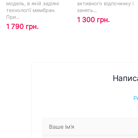
модель, в якій задіяні
активного відпочинку і
технології мембран.
занять...
При...
1 300 грн.
1 790 грн.
Напис
Р