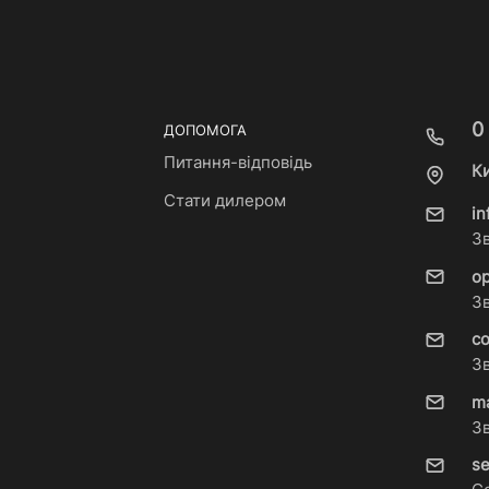
0
ДОПОМОГА
Питання-відповідь
Ки
Стати дилером
i
З
o
З
c
З
m
З
s