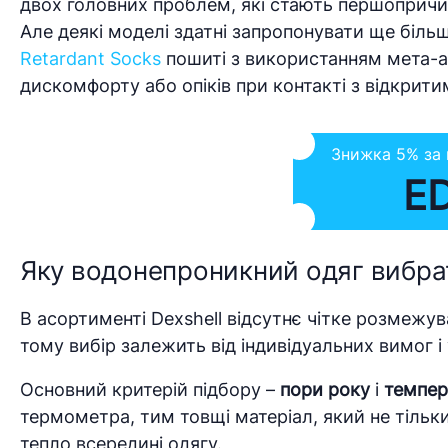
двох головних проблем, які стають першопричин
Але деякі моделі здатні запропонувати ще біль
Retardant Socks
пошиті з використанням мета-ар
дискомфорту або опіків при контакті з відкрит
Знижка 5% за
E
Яку водонепроникний одяг вибра
В асортименті Dexshell відсутнє чітке розмежув
тому вибір залежить від індивідуальних вимог 
Основний критерій підбору –
пори року
і
темпер
термометра, тим товщі матеріал, який не тільк
тепло всередині одягу.