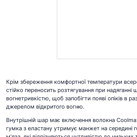
Крім збереження комфортної температури всере
стійко переносить розтягування при надяганні ш
вогнетривкістю, щоб запобігти появі опіків в 
джерелом відкритого вогню.
Внутрішній шар має включення волокна Coolmax
гумка з еластану утримує манжет на середині 
м'яза, які відрізняються чутливістю до низьких