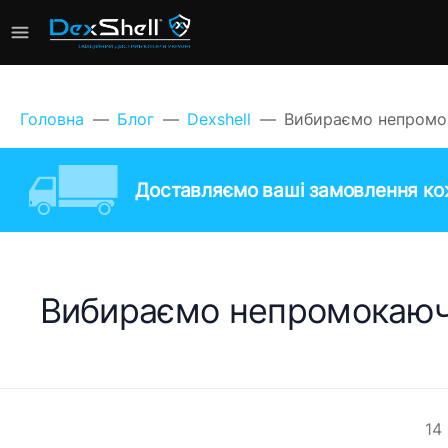
Головна
Блог
Dexshell
Вибираємо непромок
Доставляємо ваші замовлення кож
Вибираємо непромокаючі
14