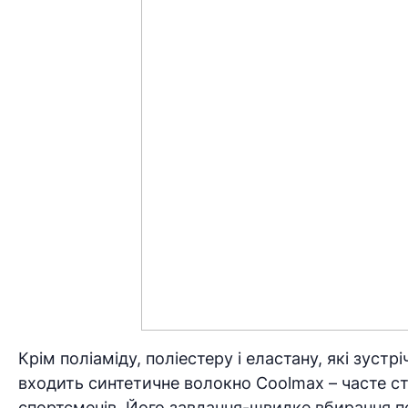
Крім поліаміду, поліестеру і еластану, які зуст
входить синтетичне волокно Coolmax – часте ст
спортсменів. Його завдання-швидке вбирання по