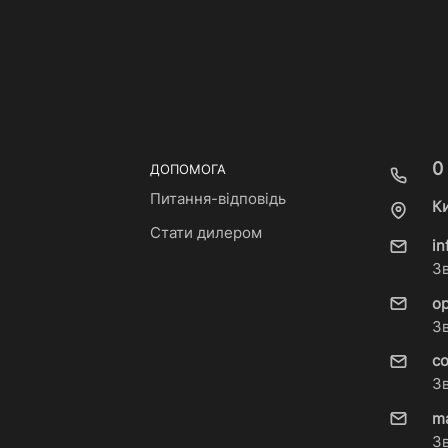
0
ДОПОМОГА
Питання-відповідь
Ки
Стати дилером
i
З
o
З
c
З
m
З