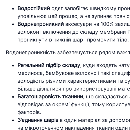
Водостійкий
одяг запобігає швидкому прон
уповільнює цей процес, а не зупиняє повні
Водонепроникний
аксесуари на 100% захищ
волокон і включення до складу мембрани Por
проникнути в нижній шар і промочити тіло.
Водонепроникність забезпечується рядом важл
Ретельний підбір складу
, куди входять нат
мериноса, бамбукове волокно і такі специфічн
володіють різними характеристиками і в с
Більше дізнатися про використовувані мате
Багатошаровість тканини
, що складається 
відповідає за окремі функції, тому користу
факторів.
З'єднання шарів
в один матеріал за допомог
на мікроточечном накладення тканин один 