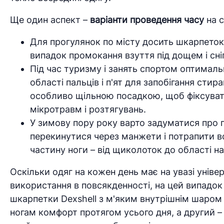
Ще один аспект –
варіанти проведення часу
на с
Для прогулянок по місту досить шкарпеток
випадок промокання взуття під дощем і сні
Під час туризму і занять спортом оптимал
області пальців і п'ят для запобігання сти
особливо щільною посадкою, щоб фіксувати
мікротравм і розтягувань.
У зимову пору року варто задуматися про п
перекинутися через манжети і потрапити в
частину ноги – від щиколоток до області н
Оскільки одяг на кожен день має на увазі унів
використання в повсякденності, на цей випадо
шкарпетки Dexshell з м'яким внутрішнім шаром
ногам комфорт протягом усього дня, а другий – 