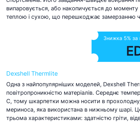
випаровується, або накопичується до моменту
теплою і сухою, що перешкоджає замерзанню чут
Знижка 5% за
E
Dexshell Thermlite
Одна з найпопулярніших моделей, Dexshell Therm
повітропроникністю матеріалів. Середнє темпер
C, тому шкарпетки можна носити в прохолодну, 
мериноса, яка використана в нижньому шарі. Це 
трьома характеристиками: здатністю гріти, відво