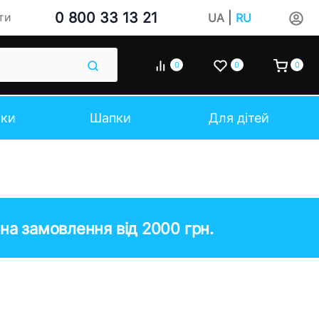
0 800 33 13 21
|
ти
UA
RU
0
0
0
чки
Шапки
Для дітей
на замовлення від 2000 грн.