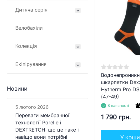
Дитяча серія
Велобахіли
Колекція
Екіпірування
Водонепроникн
шкарпетки DexS
Новини
Hytherm Pro DS
(47-49)
В наявності
5 лютого 2026
Переваги мембранної
1 790 грн.
технології Porelle і
DEXTRETCH: що це таке і
У коши
навіщо вони потрібні