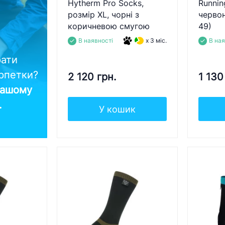
Hytherm Pro Socks,
Runnin
розмір XL, чорні з
червон
коричневою смугою
49)
В наявності
x 3 міс.
В ная
рати
арпетки?
2 120 грн.
1 130
нашому
..
У кошик