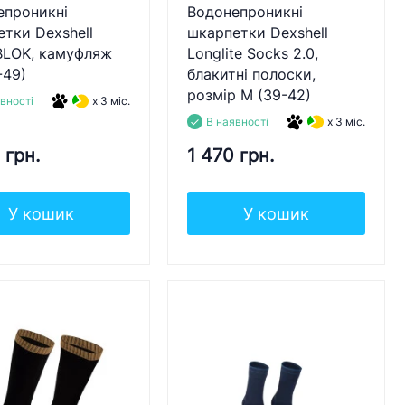
епроникні
Водонепроникні
тки Dexshell
шкарпетки Dexshell
BLOK, камуфляж
Longlite Socks 2.0,
-49)
блакитні полоски,
розмір M (39-42)
вності
x 3 міс.
В наявності
x 3 міс.
 грн.
1 470 грн.
У кошик
У кошик