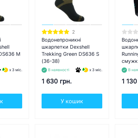
2
і
Водонепроникні
Водон
hell
шкарпетки Dexshell
шкарпе
 DS636 M
Trekking Green DS636 S
Runnin
(36-38)
смужки
x 3 міс.
В наявності
x 3 міс.
В ная
1 630 грн.
1 130
к
У кошик