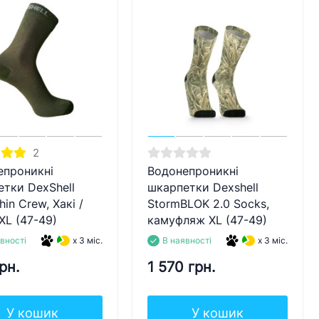
2
епроникні
Водонепроникні
тки DexShell
шкарпетки Dexshell
hin Crew, Хакі /
StormBLOK 2.0 Socks,
XL (47-49)
камуфляж XL (47-49)
вності
x 3 міс.
В наявності
x 3 міс.
рн.
1 570 грн.
У кошик
У кошик