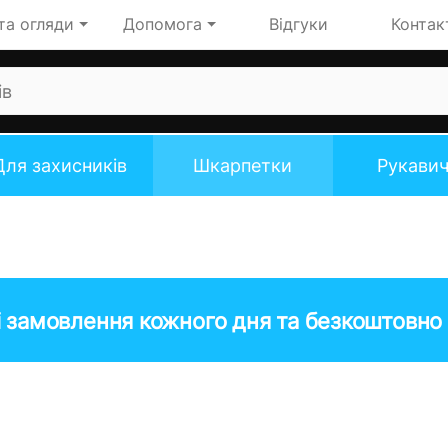
та огляди
Допомога
Відгуки
Контак
Для захисників
Шкарпетки
Рукави
 замовлення кожного дня та безкоштовно 