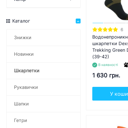
Каталог
6
Водонепроникн
Знижки
шкарпетки Dexs
Trekking Green
Новинки
(39-42)
В наявності
Шкарпетки
1 630 грн.
Рукавички
У коши
Шапки
Гетри