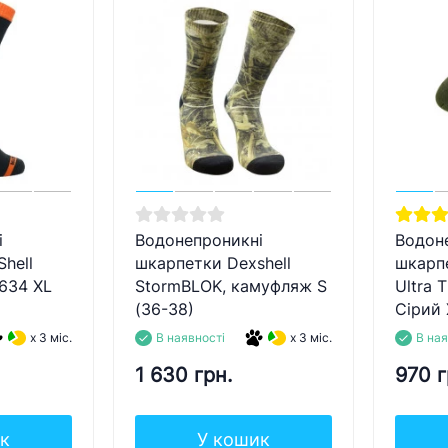
і
Водонепроникні
Водон
hell
шкарпетки Dexshell
шкарпе
634 XL
StormBLOK, камуфляж S
Ultra T
(36-38)
Сірий 
x 3 міс.
В наявності
x 3 міс.
В ная
1 630 грн.
970 г
к
У кошик