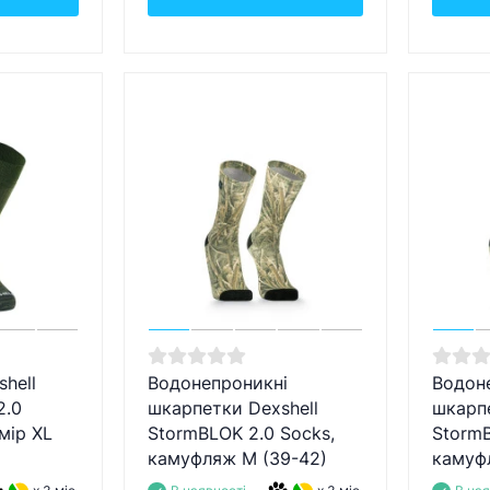
hell
Водонепроникні
Водон
2.0
шкарпетки Dexshell
шкарпе
змір XL
StormBLOK 2.0 Socks,
StormB
камуфляж M (39-42)
камуф