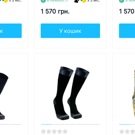
x 3 міс.
В наявності
x 3 міс.
В ная
1 570 грн.
1 570
к
У кошик