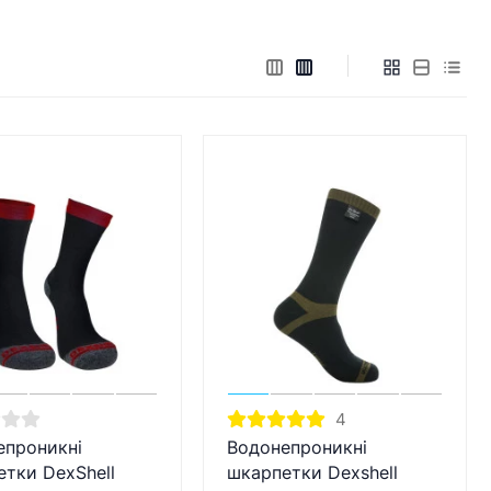
4
епроникні
Водонепроникні
тки DexShell
шкарпетки Dexshell