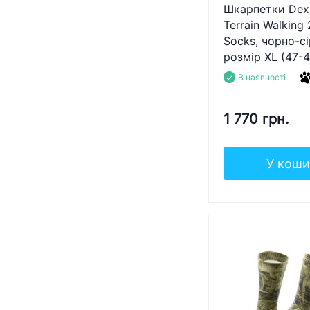
Шкарпетки Dexs
Terrain Walking 
Socks, чорно-сі
розмір XL (47-4
В наявності
1 770 грн.
У коши