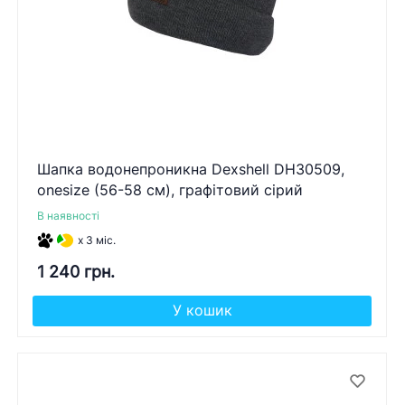
Шапка водонепроникна Dexshell DH30509,
onesize (56-58 см), графітовий сірий
В наявності
x 3 міс.
1 240 грн.
У кошик