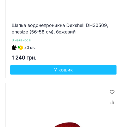
Шапка водонепроникна Dexshell DH30509,
onesize (56-58 см), бежевий
В наявності
x 3 міс.
1 240 грн.
У кошик