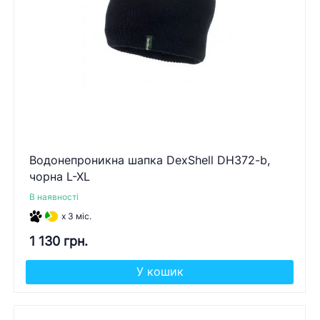
Водонепроникна шапка DexShell DH372-b,
чорна L-XL
В наявності
x 3 міс.
1 130 грн.
У кошик