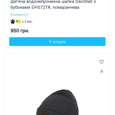
Дитяча водонепроникна шапка DexShell з
бубонами DH572TR, помаранчева
В наявності
x 3 міс.
950 грн.
У кошик