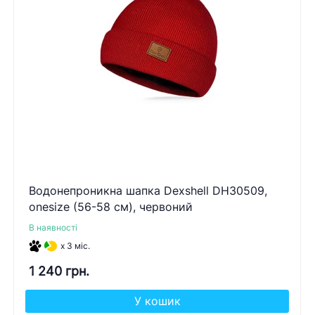
Водонепроникна шапка Dexshell DH30509,
onesize (56-58 см), червоний
В наявності
x 3 міс.
1 240 грн.
У кошик