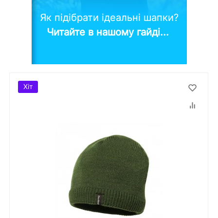
Як підібрати ідеальні шапки?
Читайте в нашому гайді...
Хіт