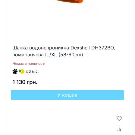
Шапка водонепроникна Dexshell DH372BO,
помаранчева L /XL (58-60cm)
Немає в наявності
x 3 міс.
1 130 грн.
У кошик