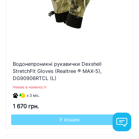
Водонепроникні рукавички Dexshell
StretchFit Gloves (Realtree ® MAX-5),
DG90906RTCL (L)
Немає в наявності
x 3 міс.
1 670 грн.
У кошик