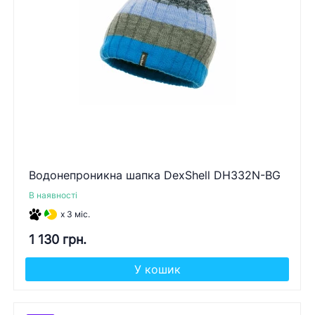
Водонепроникна шапка DexShell DH332N-BG
В наявності
x 3 міс.
1 130 грн.
У кошик