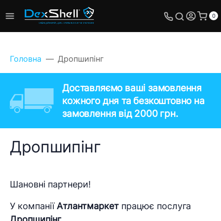
0
Головна
Дропшипінг
Доставляємо ваші замовлення
кожного дня та безкоштовно на
замовлення від 2000 грн.
Дропшипінг
Шановні партнери!
У компанії
Атлантмаркет
працює послуга
Дропшипінг
.