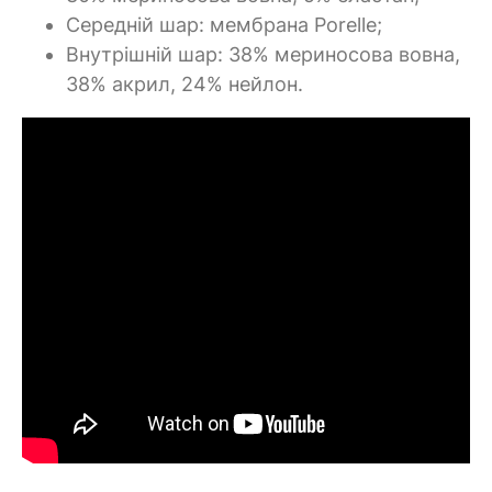
Середній шар: мембрана Porelle;
Внутрішній шар: 38% мериносова вовна,
38% акрил, 24% нейлон.