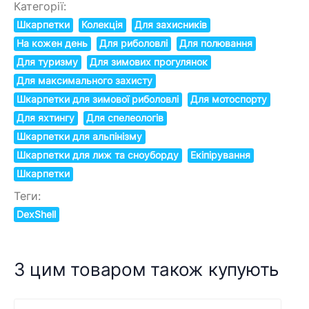
Категорії:
Шкарпетки
Колекція
Для захисників
На кожен день
Для риболовлі
Для полювання
Для туризму
Для зимових прогулянок
Для максимального захисту
Шкарпетки для зимової риболовлі
Для мотоспорту
Для яхтингу
Для спелеологів
Шкарпетки для альпінізму
Шкарпетки для лиж та сноуборду
Екіпірування
Шкарпетки
Теги:
DexShell
З цим товаром також купують