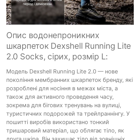
Опис водонепроникних
шкарпеток Dexshell Running Lite
2.0 Socks, сірих, розмір L:
Модель Dexshell Running Lite 2.0 — нове
покоління мембранних шкарпеток бренду, які
розроблені для носіння в межах міста, а
також для активного проведення часу,
зокрема для бігових тренувань на вулиці,
туристичних подорожей та трейлраннінгу. У
пошитті виробів використано тонкий
тришаровий матеріал, що облягає тіло, як
друга шкіра. Він захищає тіло від зовнішніх