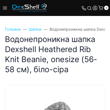
0
Головна
Шапки
Водонепроникна шапка Dexshell 
Водонепроникна шапка
Dexshell Heathered Rib
Поставте своє
Knit Beanie, onesize (56-
питання, ми
обов'язково відповімо!
58 см), біло-сіра
Ім'я
Телефон