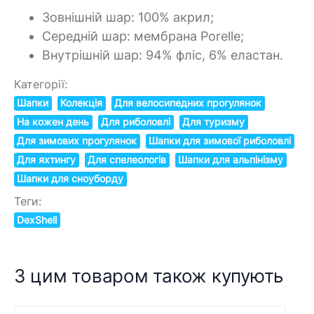
Зовнішній шар: 100% акрил;
Середній шар: мембрана Porelle;
Внутрішній шар: 94% фліс, 6% еластан.
Категорії:
Шапки
Колекція
Для велосипедних прогулянок
На кожен день
Для риболовлі
Для туризму
Для зимових прогулянок
Шапки для зимової риболовлі
Для яхтингу
Для спелеологів
Шапки для альпінізму
Шапки для сноуборду
Теги:
DexShell
З цим товаром також купують