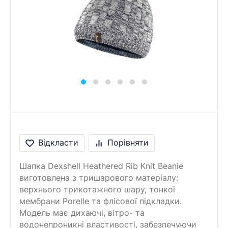
Повідомлення
Введіть правильну
відповідь
8 + 4 =
Відкласти
Порівняти
Шапка Dexshell Heathered Rib Knit Beanie
виготовлена ​​з тришарового матеріалу:
верхнього трикотажного шару, тонкої
мембрани Porelle та флісової підкладки.
Модель має дихаючі, вітро- та
водонепроникні властивості, забезпечуючи