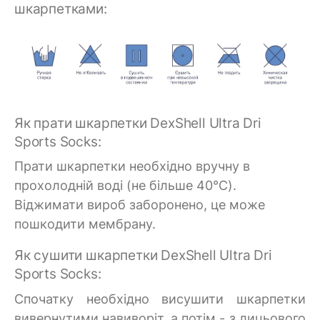
шкарпетками:
Як прати шкарпетки DexShell Ultra Dri
Sports Socks:
Прати шкарпетки необхідно вручну в
прохолодній воді (не більше 40°C).
Віджимати вироб заборонено, це може
пошкодити мембрану.
Як сушити шкарпетки DexShell Ultra Dri
Sports Socks:
Спочатку необхідно висушити шкарпетки
вивернутими навиворіт, а потім - з лицьового