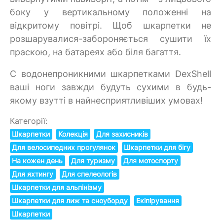
боку у вертикальному положенні на
відкритому повітрі. Щоб шкарпетки не
розшарувалися-забороняється сушити їх
праскою, на батареях або біля багаття.
C водонепроникними шкарпетками DexShell
ваші ноги завжди будуть сухими в будь-
якому взутті в найнесприятливіших умовах!
Категорії:
Шкарпетки
Колекція
Для захисників
Для велосипедних прогулянок
Шкарпетки для бігу
На кожен день
Для туризму
Для мотоспорту
Для яхтингу
Для спелеологів
Шкарпетки для альпінізму
Шкарпетки для лиж та сноуборду
Екіпірування
Шкарпетки