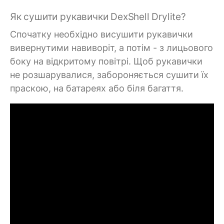
Як сушити рукавички DexShell Drylite?
Спочатку необхідно висушити рукавички
вивернутими навиворіт, а потім - з лицьового
боку на відкритому повітрі. Щоб рукавички
не розшарувалися, забороняється сушити їх
праскою, на батареях або біля багаття.