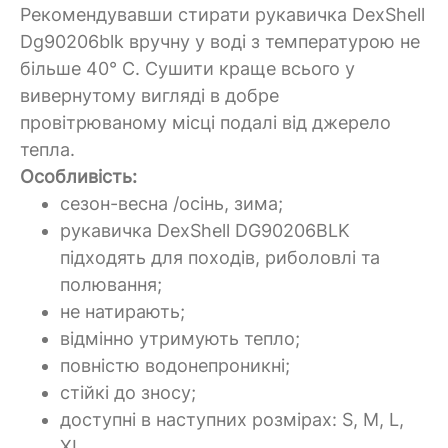
Рекомендувавши стирати
рукавичка
DexShell
Dg90206blk вручну у воді з температурою не
більше 40°
C.
Сушити краще всього у
вивернутому вигляді в добре
провітрюваному місці подалі від джерело
тепла.
Особливість:
сезон-весна /осінь, зима;
рукавичка
DexShell
DG90206BLK
підходять для походів, риболовлі та
полювання;
не натирають;
відмінно утримують тепло;
повністю водонепроникні;
стійкі до зносу;
доступні в наступних розмірах:
S, M, L,
XL.