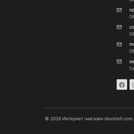
o
О
c
О
m
О
s
С
© 2026 Интернет-магазин dexshell.com.