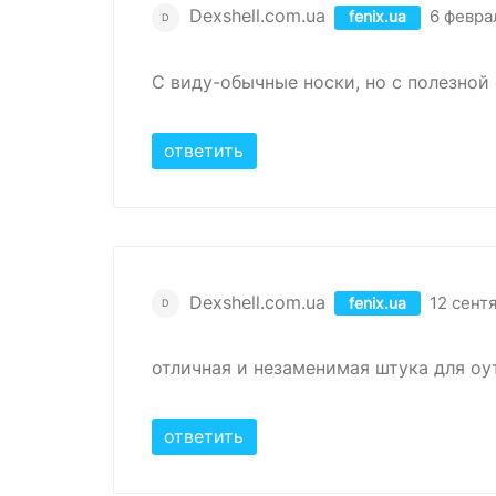
Dexshell.com.ua
6 февра
fenix.ua
D
С виду-обычные носки, но с полезной
ответить
Dexshell.com.ua
12 сент
fenix.ua
D
отличная и незаменимая штука для оу
ответить