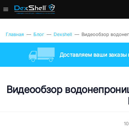
Главная
Блог
Dexshell
Видеообзор водонепр
Доставляем ваши заказы к
Видеообзор водонепроница
10