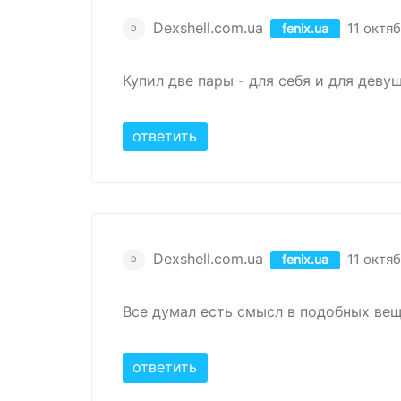
Dexshell.com.ua
11 октяб
fenix.ua
D
Купил две пары - для себя и для деву
ответить
Dexshell.com.ua
11 октяб
fenix.ua
D
Все думал есть смысл в подобных веща
ответить