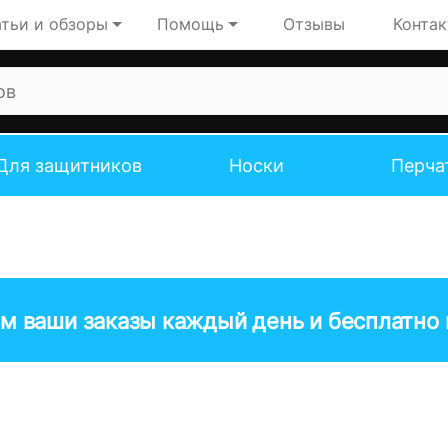
тьи и обзоры
Помощь
Отзывы
Конта
Для защитников
Носки
Перча
м ваши заказы каждый день и бесплатно н