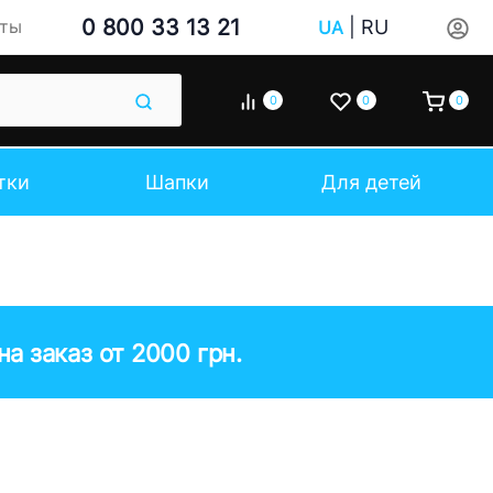
0 800 33 13 21
|
RU
кты
UA
0
0
0
тки
Шапки
Для детей
а заказ от 2000 грн.