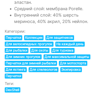
эластан.
Средний слой: мембрана Porelle.
Внутренний слой: 40% шерсть
мериноса, 40% акрил, 20% нейлон.
Категории:
Перчатки
Коллекции
Для защитников
Для велосипедных прогулок
На каждый день
Для рыбалки
Для охоты
Для туризма
Для зимних прогулок
Для максимальной защиты
Перчатки для зимней рыбалки
Для мотоспорта
Для яхтинга
Для спелеологов
Экипировка
Перчатки
Теги:
DexShell