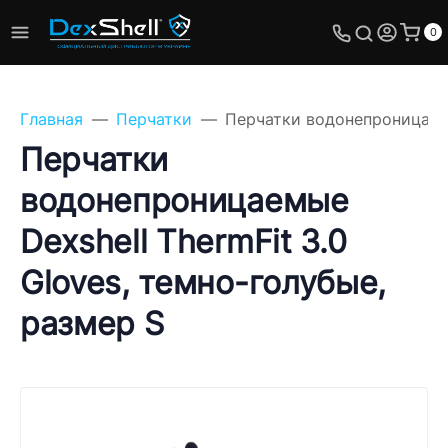
0
Главная
Перчатки
Перчатки водонепроницаемые
Перчатки
водонепроницаемые
Задайте свой вопрос,
Dexshell ThermFit 3.0
мы обязательно
ответим!
Gloves, темно-голубые,
Имя
размер S
Телефон