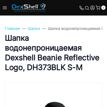
0
Главная
Шапки
Шапка водонепроницаемая Dexs
Шапка
водонепроницаемая
Задайте свой вопрос,
Dexshell Beanie Reflective
мы обязательно
ответим!
Logo, DH373BLK S-M
Имя
Телефон