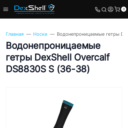
0
Главная
Носки
Водонепроницаемые гетры DexS
Водонепроницаемые
гетры DexShell Overcalf
Задайте свой вопрос,
DS8830S S (36-38)
мы обязательно
ответим!
Имя
Телефон