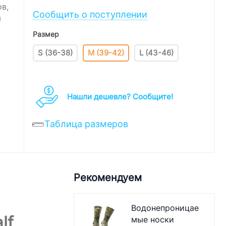
в,
Сообщить о поступлении
я
Размер
S (36-38)
M (39-42)
L (43-46)
Нашли дешевле? Cообщите!
Таблица размеров
Рекомендуем
Водонепроницае
lf
мые носки