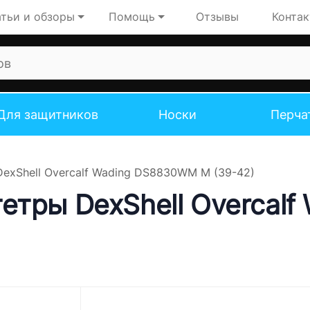
тьи и обзоры
Помощь
Отзывы
Конта
Для защитников
Носки
Перча
exShell Overcalf Wading DS8830WM M (39-42)
етры DexShell Overcal