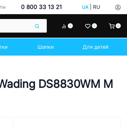
0 800 33 13 21
|
RU
кты
UA
0
0
0
тки
Шапки
Для детей
f Wading DS8830WM M