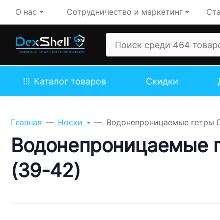
О нас
Сотрудничество и маркетинг
Ста
Каталог товаров
Скидки
Задайте свой вопрос,
мы обязательно
Главная
Носки
Водонепроницаемые гетры D
ответим!
Водонепроницаемые г
Имя
(39-42)
Телефон