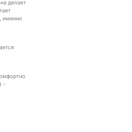
она делает
тает
, именно
ается
комфортно
 -