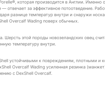
elle®, которая производится в Англии. Именно 
е — отвечает за эффективное потоотведение. Рабо
одаря разнице температур внутри и снаружи носка
hell Overcalf Wading поверх обычных.
. Шерсть этой породы новозеландских овец счит
янную температуру внутри.
hell устойчивыми к повреждениям, плотными и 
hell Overcalf Wading усиленная резинка (манжет)
нию с DexShell Overcalf.