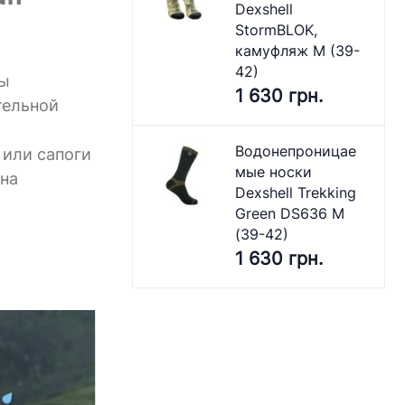
Dexshell
StormBLOK,
камуфляж M (39-
42)
мы
1 630 грн.
тельной
Водонепроницае
 или сапоги
мые носки
 на
Dexshell Trekking
Green DS636 M
(39-42)
1 630 грн.