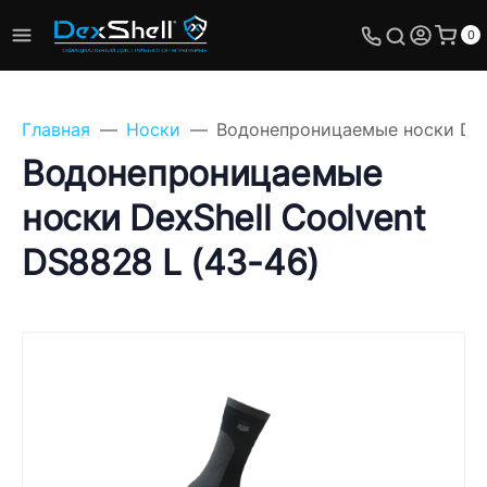
0
Главная
Носки
Водонепроницаемые носки DexS
Водонепроницаемые
носки DexShell Coolvent
Задайте свой вопрос,
DS8828 L (43-46)
мы обязательно
ответим!
Имя
Телефон