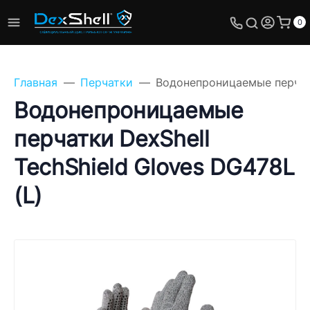
0
Главная
Перчатки
Водонепроницаемые перчатк
Водонепроницаемые
перчатки DexShell
Задайте свой вопрос,
TechShield Gloves DG478L
мы обязательно
ответим!
(L)
Имя
Телефон