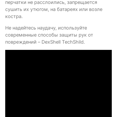
перчатки не расслоились, запрещается
сушить их утюгом, на батареях или возле
костра.
Не надейтесь наудачу, используйте
современные способы защиты рук от
повреждений – DexShell TechShild.