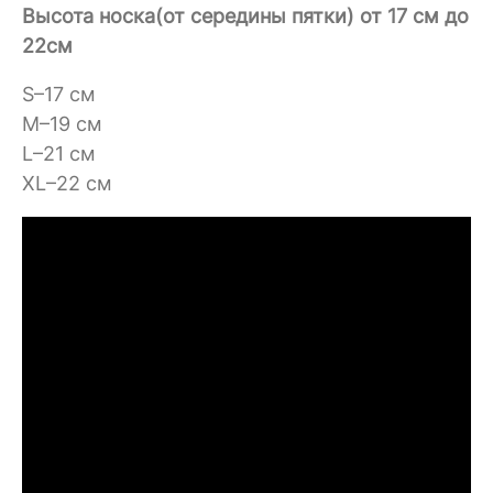
Высота носка(от середины пятки) от 17 см до
22см
S–17 см
M–19 см
L–21 см
XL–22 см