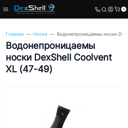
0
Главная
Носки
Водонепроницаемы носки DexSh
Водонепроницаемы
носки DexShell Coolvent
Задайте свой вопрос,
XL (47-49)
мы обязательно
ответим!
Имя
Телефон