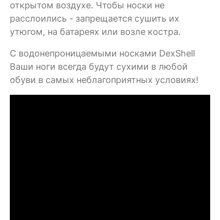
открытом воздухе. Чтобы носки не
расслоились - запрещается сушить их
утюгом, на батареях или возле костра.
C водонепроницаемыми носками DexShell
Ваши ноги всегда будут сухими в любой
обуви в самых неблагоприятных условиях!