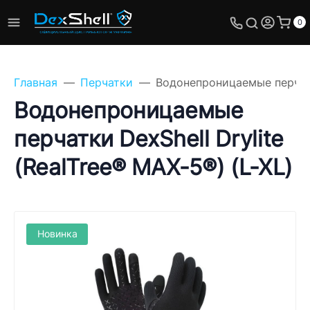
0
Главная
Перчатки
Водонепроницаемые перчатки
Водонепроницаемые
перчатки DexShell Drylite
Задайте свой вопрос,
(RealTree® MAX-5®) (L-XL)
мы обязательно
ответим!
Имя
Новинка
Телефон