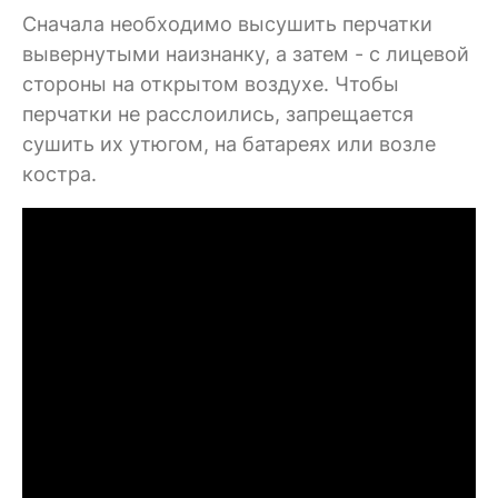
Сначала необходимо высушить перчатки
вывернутыми наизнанку, а затем - с лицевой
стороны на открытом воздухе. Чтобы
перчатки не расслоились, запрещается
сушить их утюгом, на батареях или возле
костра.