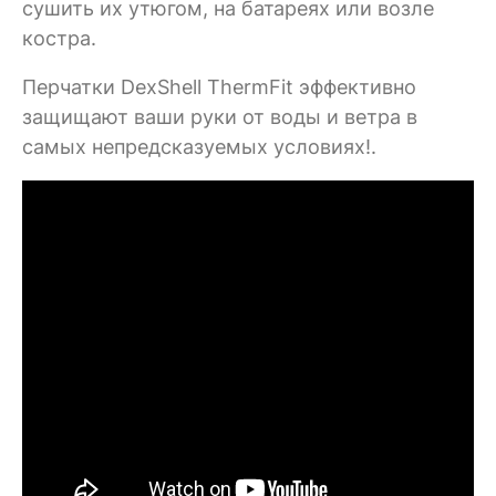
сушить их утюгом, на батареях или возле
костра.
Перчатки DexShell ThermFit эффективно
защищают ваши руки от воды и ветра в
самых непредсказуемых условиях!.