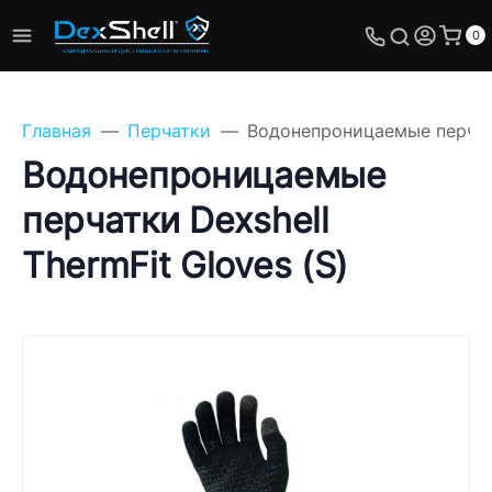
0
Главная
Перчатки
Водонепроницаемые перчатки
Водонепроницаемые
перчатки Dexshell
Задайте свой вопрос,
ThermFit Gloves (S)
мы обязательно
ответим!
Имя
Телефон