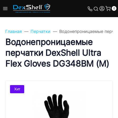
0
Главная
Перчатки
Водонепроницаемые перчатк
Водонепроницаемые
перчатки DexShell Ultra
Задайте свой вопрос,
Flex Gloves DG348BM (M)
мы обязательно
ответим!
Имя
Хит
Телефон