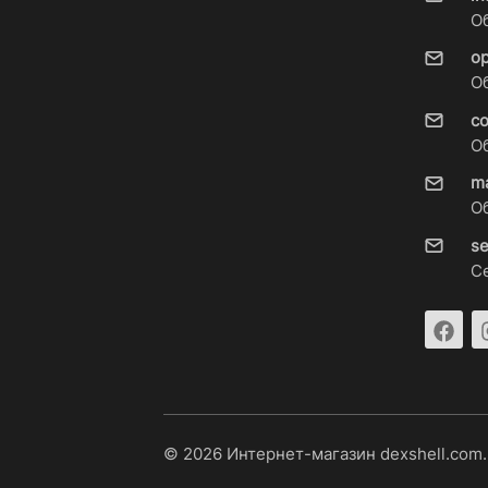
О
o
О
c
О
m
О
s
С
© 2026 Интернет-магазин dexshell.com.