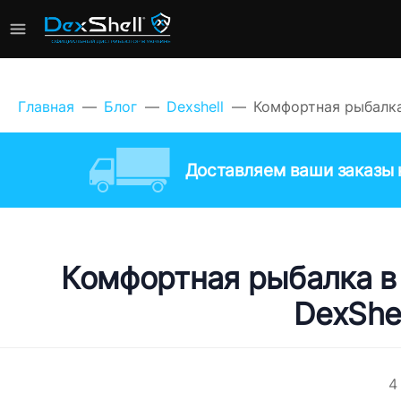
Главная
Блог
Dexshell
​Комфортная рыбалк
Доставляем ваши заказы к
​Комфортная рыбалка 
DexShe
4