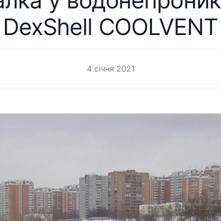
лка у водонепрони
DexShell COOLVENT
4 січня 2021