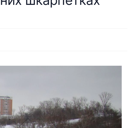
кних шкарпетках