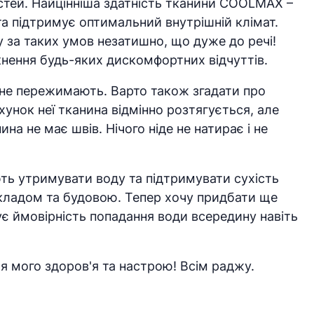
остей. Найцінніша здатність тканини COOLMAX –
та підтримує оптимальний внутрішній клімат.
у за таких умов незатишно, що дуже до речі!
кнення будь-яких дискомфортних відчуттів.
 і не пережимають. Варто також згадати про
унок неї тканина відмінно розтягується, але
на не має швів. Нічого ніде не натирає і не
ють утримувати воду та підтримувати сухість
складом та будовою. Тепер хочу придбати ще
є ймовірність попадання води всередину навіть
 мого здоров'я та настрою! Всім раджу.