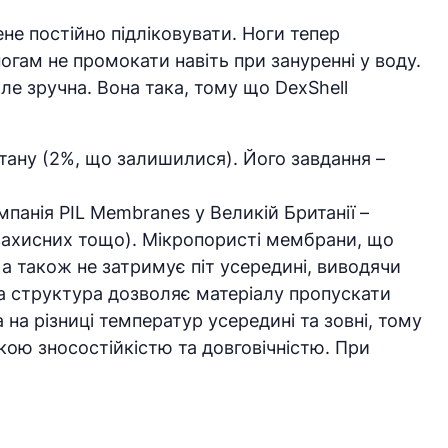
не постійно підліковувати. Ноги тепер
гам не промокати навіть при зануренні у воду.
але зручна. Вона така, тому що DexShell
стану (2%, що залишилися). Його завдання –
панія PIL Membranes у Великій Британії –
езахисних тощо). Мікропористі мембрани, що
 а також не затримує піт усередині, виводячи
ка структура дозволяє матеріалу пропускати
 на різниці температур усередині та зовні, тому
окою зносостійкістю та довговічністю. При