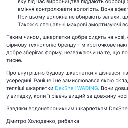
яку під час виробництва піддають обробці 
вміння контролювати вологість. Вона ефект
При цьому волокна не вбирають запахи, що 
Також є спеціальні махрові амортизуючі в
Таким чином, шкарпетки добре сидять на нозі, е
фірмову технологію бренду – мікроточкове накл
добре зберігає форму, незважаючи на те, що поєд
тисне.
Про внутрішню будову шкарпетки я дізнався піз
усередині. Раніше і не замислювався якою скл
тепліші шкарпетки
DexShell WADING
. Вони довш
у випадку, коли її рівень вищий за довжину носі
Завдяки водонепроникним шкарпеткам DexShell
Дмитро Холоденко, рибалка