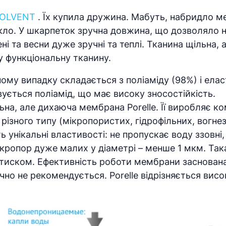
OOLVENT
. Їх купила дружина. Мабуть, набридло ме
ло. У шкарпеток зручна довжина, що дозволяло но
і та весни дуже зручні та теплі. Тканина щільна, 
у функціональну тканину.
ому випадку складається з поліаміду (98%) і ела
ується поліамід, що має високу зносостійкість.
а, але дихаюча мембрана Porelle. Її виробляє ком
різного типу (мікропористих, гідрофільних, вогн
унікальні властивості: не пропускає воду ззовні,
мікропор дуже малих у діаметрі – менше 1 мкм. Та
д тиском. Ефективність роботи мембрани заснована
ично не рекомендується. Porelle відрізняється вис