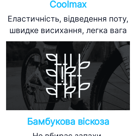
Coolmax
Еластичність, відведення поту,
швидке висихання, легка вага
Бамбукова віскоза
Не вбирає запахи,