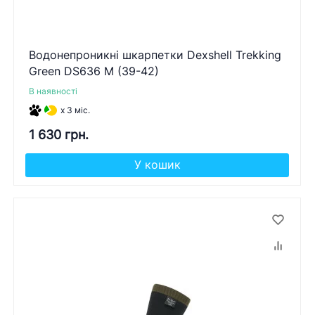
Водонепроникні шкарпетки Dexshell Trekking
Green DS636 M (39-42)
В наявності
x 3 міс.
1 630 грн.
У кошик