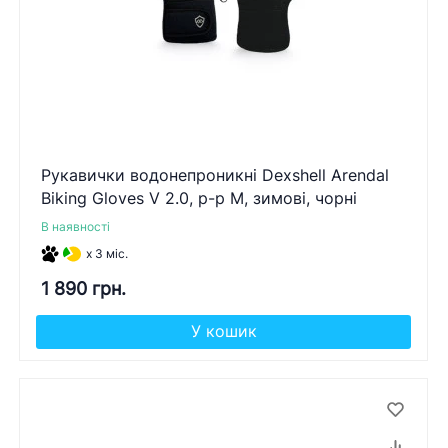
Рукавички водонепроникні Dexshell Arendal
Biking Gloves V 2.0, p-p M, зимові, чорні
В наявності
x 3 міс.
1 890 грн.
У кошик