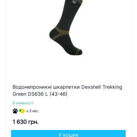
Водонепроникні шкарпетки Dexshell Trekking
Green DS636 L (43-46)
В наявності
x 3 міс.
1 630 грн.
У кошик