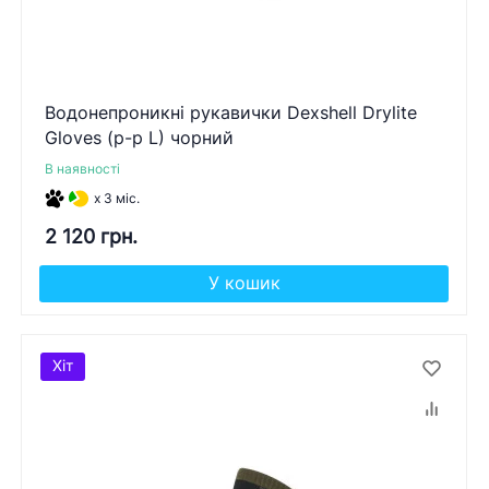
Водонепроникні рукавички Dexshell Drylite
Gloves (р-р L) чорний
В наявності
x 3 міс.
2 120 грн.
У кошик
Хіт