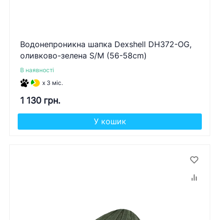
Водонепроникна шапка Dexshell DH372-OG,
оливково-зелена S/M (56-58cm)
В наявності
x 3 міс.
1 130 грн.
У кошик