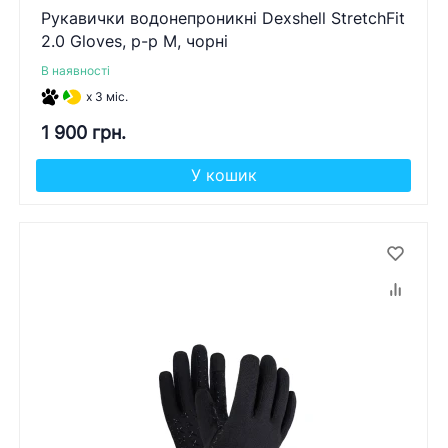
Рукавички водонепроникні Dexshell StretchFit
2.0 Gloves, р-р M, чорні
В наявності
x 3 міс.
1 900 грн.
У кошик