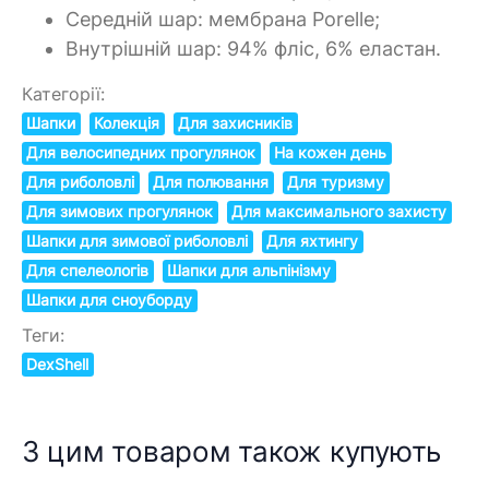
Середній шар: мембрана Porelle;
Внутрішній шар: 94% фліс, 6% еластан.
Категорії:
Шапки
Колекція
Для захисників
Для велосипедних прогулянок
На кожен день
Для риболовлі
Для полювання
Для туризму
Для зимових прогулянок
Для максимального захисту
Шапки для зимової риболовлі
Для яхтингу
Для спелеологів
Шапки для альпінізму
Шапки для сноуборду
Теги:
DexShell
З цим товаром також купують