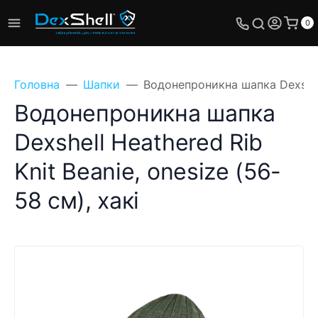
0
Головна
Шапки
Водонепроникна шапка Dexshell 
Водонепроникна шапка
Dexshell Heathered Rib
Поставте своє
Knit Beanie, onesize (56-
питання, ми
обов'язково відповімо!
58 см), хакі
Ім'я
Телефон