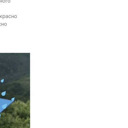
ного
екрасно
сно