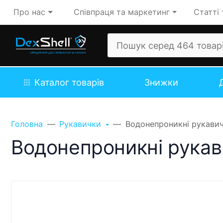
Про нас
Співпраця та маркетинг
Статті 
Каталог товарів
Знижки
Головна
Рукавички
Водонепроникні рукавичк
Водонепроникні рукави