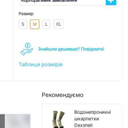
Корпоративне замовлення
Размер
S
M
L
XL
Знайшли дешевше? Повідомте!
Таблиця розмірів
Рекомендуємо
Водонепроникні
шкарпетки
Dexshell