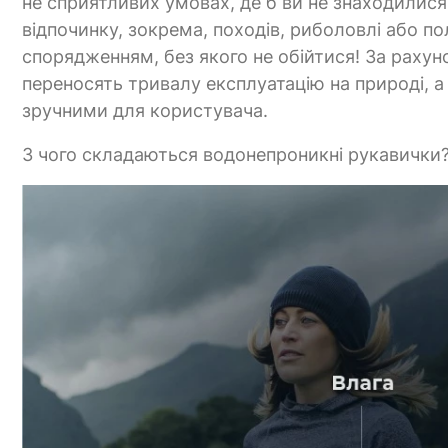
не сприятливих умовах, де б ви не знаходилися
відпочинку, зокрема, походів, риболовлі або п
спорядженням, без якого не обійтися! За рахун
переносять тривалу експлуатацію на природі, а 
зручними для користувача.
З чого складаються водонепроникні рукавички