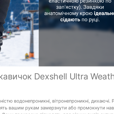
авичок Dexshell Ultra Weat
повністю водонепроникні, вітронепроникні, дихаючі.
олять вашим рукам замерзнути або промокнути нав