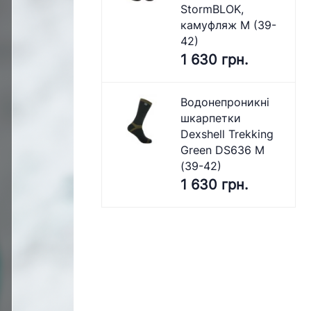
StormBLOK,
камуфляж M (39-
42)
1 630 грн.
Водонепроникні
шкарпетки
Dexshell Trekking
Green DS636 M
(39-42)
1 630 грн.