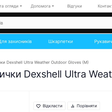
та огляди
Допомога
Відгуки
Контак
Для захисників
Шкарпетки
Рукави
и Dexshell Ultra Weather Outdoor Gloves (M)
чки Dexshell Ultra Weat
Відкласти
Порівняти