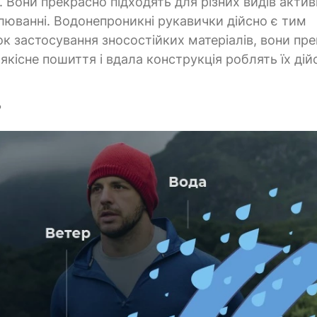
. Вони прекрасно підходять для різних видів актив
олюванні. Водонепроникні рукавички дійсно є тим
ок застосування зносостійких матеріалів, вони пр
якісне пошиття і вдала конструкція роблять їх дій
?