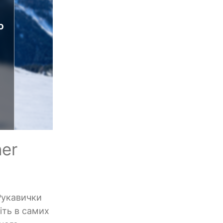
her
 Рукавички
іть в самих