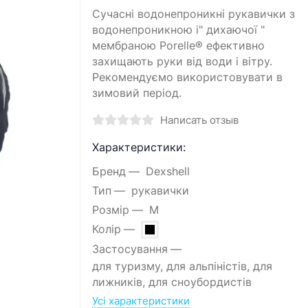
Сучасні водонепроникні рукавички з
водонепроникною і" дихаючої "
мембраною Porelle® ефективно
захищають руки від води і вітру.
Рекомендуємо використовувати в
зимовий період.
Написать отзыв
Характеристики:
Бренд
Dexshell
Тип
рукавички
Розмір
M
Колір
Застосування
для туризму, для альпіністів, для
лижників, для сноубордистів
Усі характеристики