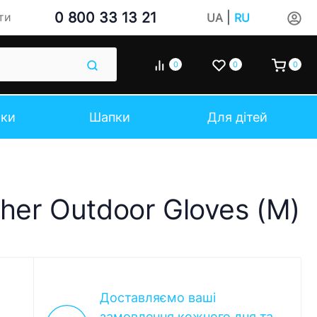
0 800 33 13 21
|
ти
UA
RU
0
0
0
чки
Шапки
Для дітей
her Outdoor Gloves (M)
Доставляємо ваші
замовлення кожного дня та