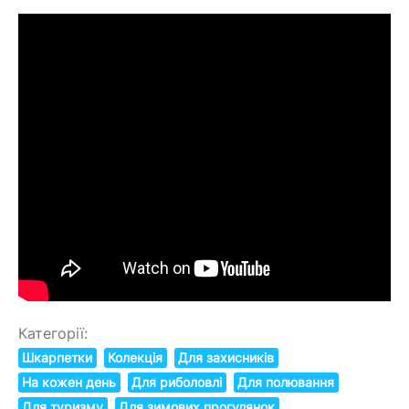
Категорії:
Шкарпетки
Колекція
Для захисників
На кожен день
Для риболовлі
Для полювання
Для туризму
Для зимових прогулянок