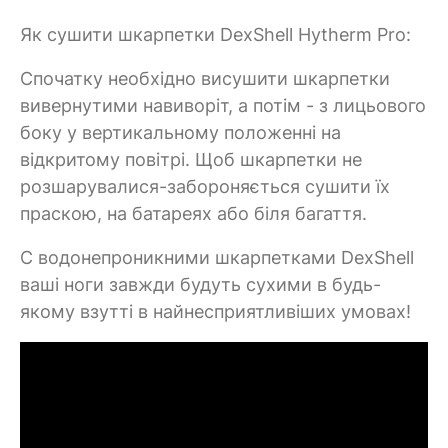
Як сушити шкарпетки DexShell Hytherm Pro:
Спочатку необхідно висушити шкарпетки
вивернутими навиворіт, а потім - з лицьового
боку у вертикальному положенні на
відкритому повітрі. Щоб шкарпетки не
розшарувалися-забороняється сушити їх
праскою, на батареях або біля багаття.
C водонепроникними шкарпетками DexShell
ваші ноги завжди будуть сухими в будь-
якому взутті в найнесприятливіших умовах!