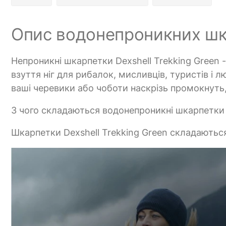
Опис водонепроникних шка
Непроникні шкарпетки Dexshell Trekking Green 
взуття ніг для рибалок, мисливців, туристів і 
ваші черевики або чоботи наскрізь промокнуть,
З чого складаються водонепроникні шкарпетки 
Шкарпетки Dexshell Trekking Green складаються