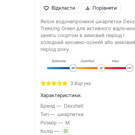
Відкласти
Порівняти
Якісні водонепроникні шкарпетки Dexsh
Trekking Green для активного відпочинк
занять спортом в зимовий період і
холодний весняно-осінній або зимови
період року
3
Відгука
Характеристики:
Бренд
Dexshell
Тип
шкарпетки
Розмір
M
Колір