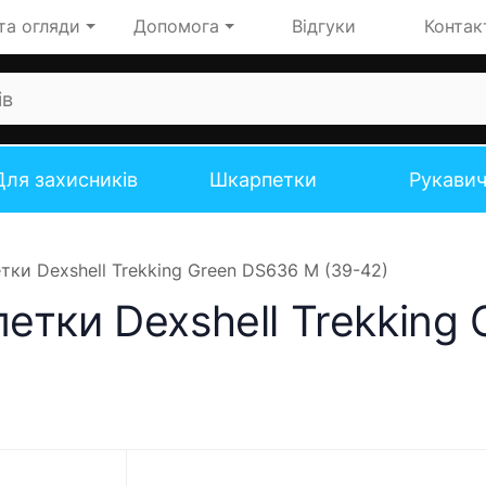
та огляди
Допомога
Відгуки
Контак
Для захисників
Шкарпетки
Рукави
ки Dexshell Trekking Green DS636 M (39-42)
етки Dexshell Trekking 