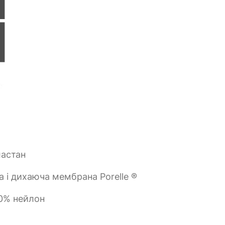
ластан
 і дихаюча мембрана Porelle ®
20% нейлон