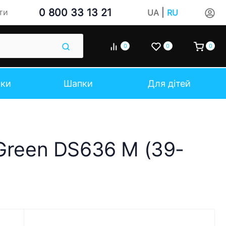
0 800 33 13 21
|
ти
UA
RU
0
0
0
чки
Шапки
Для дітей
Green DS636 M (39-