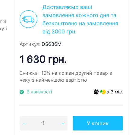
Доставляємо ваші
замовлення кожного дня та
ell
безкоштовно на замовлення
у і
від 2000 грн.
й
Артикул:
DS636M
1 630 грн.
Знижка -10% на кожен другий товар в
чеку з найменшою вартістю
В наявності
x 3 міс.
У кошик