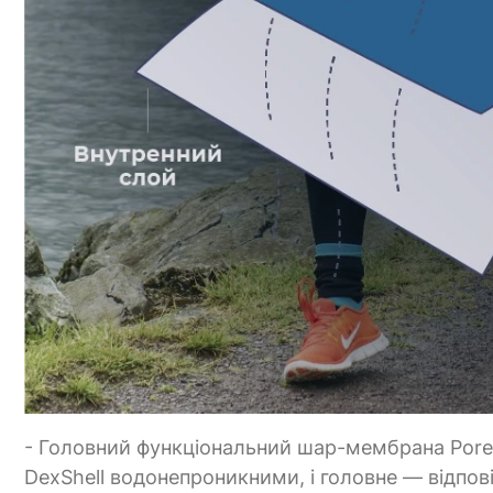
- Головний функціональний шар-мембрана Porel
DexShell водонепроникними, і головне — відпов