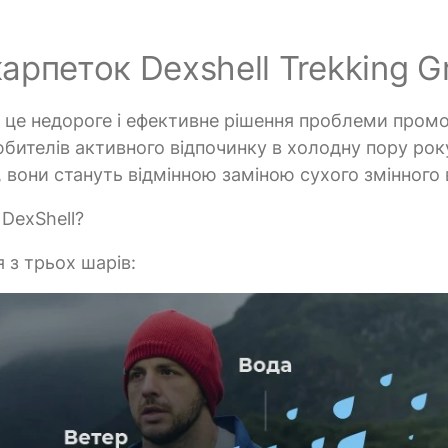
рпеток Dexshell Trekking G
- це недороге і ефективне рішення проблеми пром
любителів активного відпочинку в холодну пору ро
 вони стануть відмінною заміною сухого змінного 
DexShell?
 з трьох шарів: