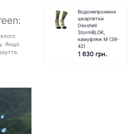
Водонепроникні
reen:
шкарпетки
Dexshell
StormBLOK,
оклого
камуфляж M (39-
ку. Якщо
42)
взуття.
1 630 грн.