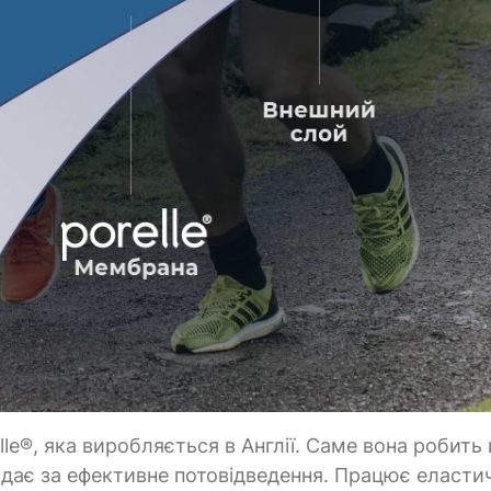
le®, яка виробляється в Англії. Саме вона робить
ідає за ефективне потовідведення. Працює еластич