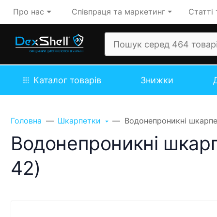
Про нас
Співпраця та маркетинг
Статті 
Каталог товарів
Знижки
Головна
Шкарпетки
Водонепроникні шкарпет
Водонепроникні шкарп
42)