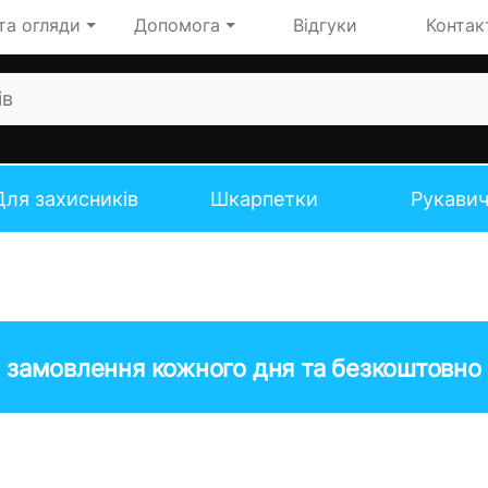
та огляди
Допомога
Відгуки
Контак
Для захисників
Шкарпетки
Рукави
 замовлення кожного дня та безкоштовно 