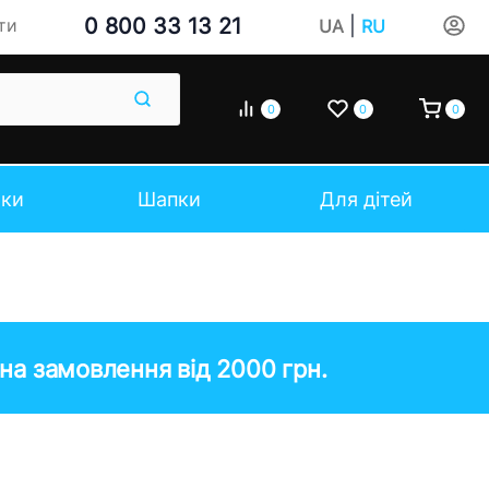
0 800 33 13 21
|
ти
UA
RU
0
0
0
чки
Шапки
Для дітей
на замовлення від 2000 грн.