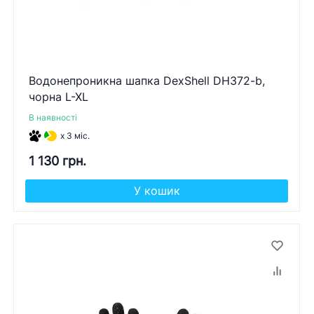
Водонепроникна шапка DexShell DH372-b,
чорна L-XL
В наявності
x 3 міс.
1 130 грн.
У кошик