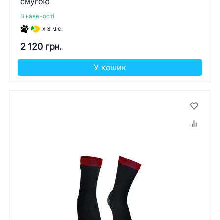
смугою
В наявності
x 3 міс.
2 120 грн.
У кошик