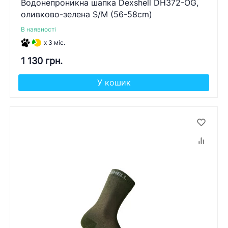
Водонепроникна шапка Dexshell DH372-OG,
оливково-зелена S/M (56-58cm)
В наявності
x 3 міс.
1 130 грн.
У кошик