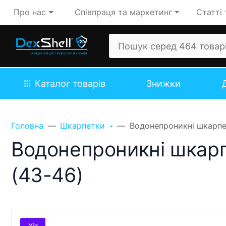
Про нас
Співпраця та маркетинг
Статті 
Каталог товарів
Знижки
Головна
Шкарпетки
Водонепроникні шкарпетк
Водонепроникні шкарпе
(43-46)
Хіт