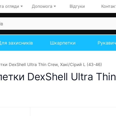
та огляди
Допомога
Відгуки
Контак
Для захисників
Шкарпетки
Рукави
и DexShell Ultra Thin Crew, Хакі/Сірий L (43-46)
тки DexShell Ultra Thin