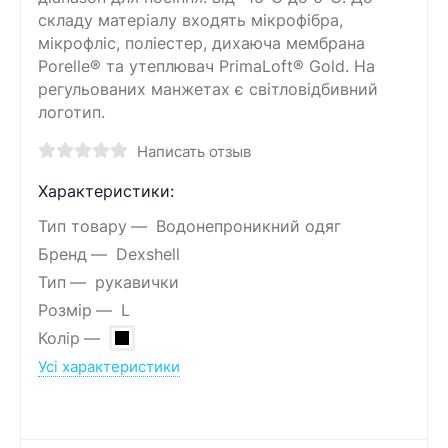
складу матеріалу входять мікрофібра,
мікрофліс, поліестер, дихаюча мембрана
Porelle® та утеплювач PrimaLoft® Gold. На
регульованих манжетах є світловідбивний
логотип.
Написать отзыв
Характеристики:
Тип товару
Водонепроникний одяг
Бренд
Dexshell
Тип
рукавички
Розмір
L
Колір
Усі характеристики