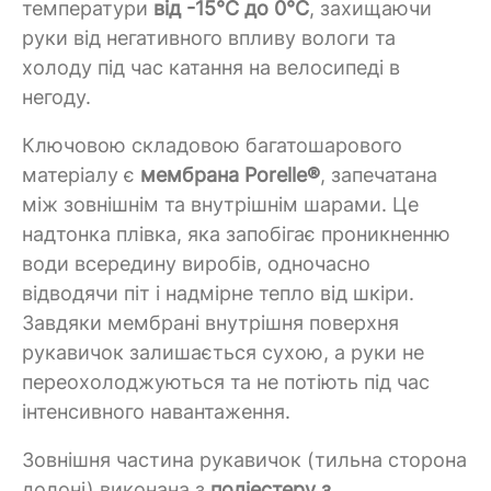
температури
від -15°C до 0°C
, захищаючи
руки від негативного впливу вологи та
холоду під час катання на велосипеді в
негоду.
Ключовою складовою багатошарового
матеріалу є
мембрана Porelle®
, запечатана
між зовнішнім та внутрішнім шарами. Це
надтонка плівка, яка запобігає проникненню
води всередину виробів, одночасно
відводячи піт і надмірне тепло від шкіри.
Завдяки мембрані внутрішня поверхня
рукавичок залишається сухою, а руки не
переохолоджуються та не потіють під час
інтенсивного навантаження.
Зовнішня частина рукавичок (тильна сторона
долоні) виконана з
поліестеру з