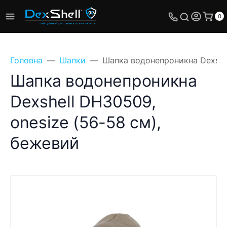
0
Головна
Шапки
Шапка водонепроникна Dexshel
Шапка водонепроникна
Dexshell DH30509,
Поставте своє
onesize (56-58 см),
питання, ми
обов'язково відповімо!
бежевий
Ім'я
Телефон