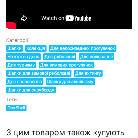
Категорії:
Шапки
Колекція
Для велосипедних прогулянок
На кожен день
Для риболовлі
Для полювання
Для туризму
Для зимових прогулянок
Шапки для зимової риболовлі
Для яхтингу
Для спелеологів
Шапки для альпінізму
Шапки для сноуборду
Теги:
DexShell
З цим товаром також купують