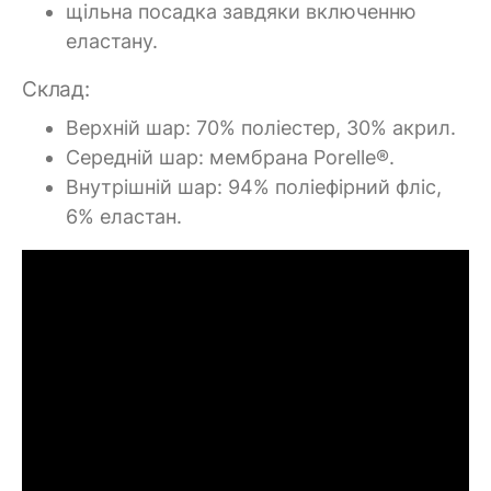
щільна посадка завдяки включенню
еластану.
Склад:
Верхній шар: 70% поліестер, 30% акрил.
Середній шар: мембрана Porelle®.
Внутрішній шар: 94% поліефірний фліс,
6% еластан.