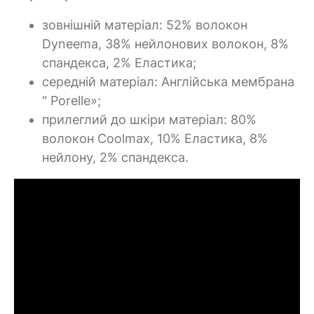
зовнішній матеріал: 52% волокон
Dyneema, 38% нейлонових волокон, 8%
спандекса, 2% Еластика;
середній матеріал: Англійська мембрана
" Porelle»;
прилеглий до шкіри матеріал: 80%
волокон Coolmax, 10% Еластика, 8%
нейлону, 2% спандекса.