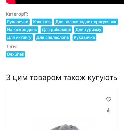
Категорії:
Рукавички
Колекція
Для велосипедних прогулянок
На кожен день
Для риболовлі
Для туризму
Для яхтингу
Для спелеологів
Рукавичка
Теги:
DexShell
З цим товаром також купують