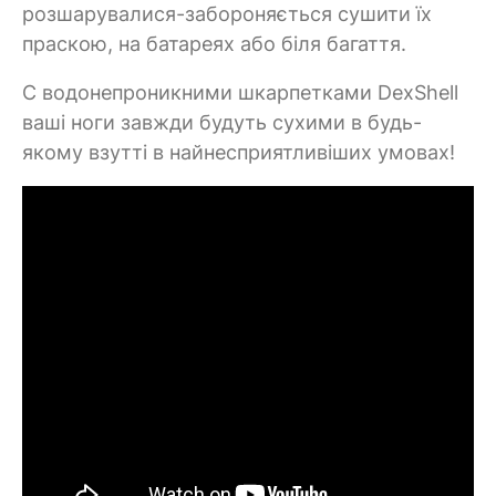
розшарувалися-забороняється сушити їх
праскою, на батареях або біля багаття.
C водонепроникними шкарпетками DexShell
ваші ноги завжди будуть сухими в будь-
якому взутті в найнесприятливіших умовах!