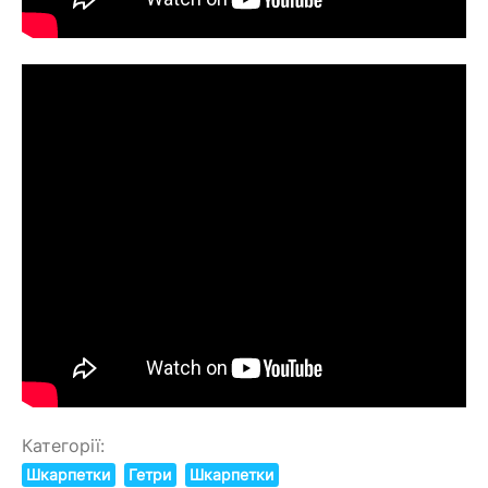
Категорії:
Шкарпетки
Гетри
Шкарпетки