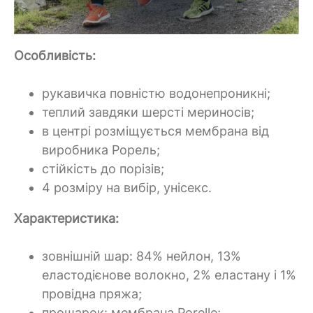
Особливість:
рукавичка повністю водонепроникні;
теплий завдяки шерсті мериносів;
в центрі розміщується мембрана від
виробника P
орель;
стійкість до порізів;
4 розміру на вибір, унісекс.
Характеристика:
зовнішній шар: 84% нейлон, 13%
еластодієнове волокно, 2% еластану і 1%
провідна пряжа;
прошарок: мембрана Porelle;