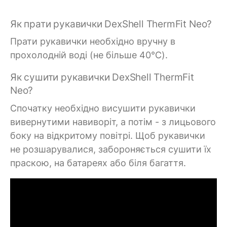
Як прати рукавички DexShell ThermFit Neo?
Прати рукавички необхідно вручну в
прохолодній воді (не більше 40°C).
Як сушити рукавички DexShell ThermFit
Neo?
Спочатку необхідно висушити рукавички
вивернутими навиворіт, а потім - з лицьового
боку на відкритому повітрі. Щоб рукавички
не розшарувалися, забороняється сушити їх
праскою, на батареях або біля багаття.