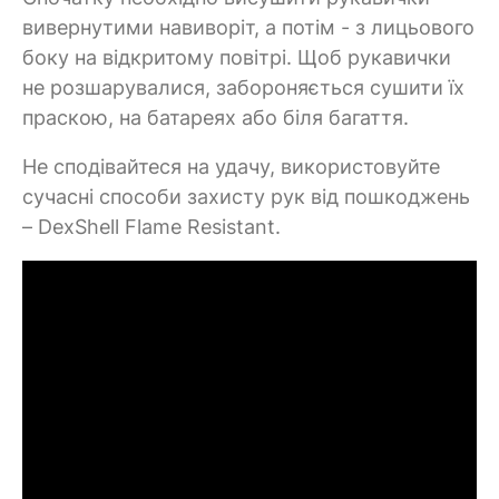
вивернутими навиворіт, а потім - з лицьового
боку на відкритому повітрі. Щоб рукавички
не розшарувалися, забороняється сушити їх
праскою, на батареях або біля багаття.
Не сподівайтеся на удачу, використовуйте
сучасні способи захисту рук від пошкоджень
– DexShell Flame Resistant.